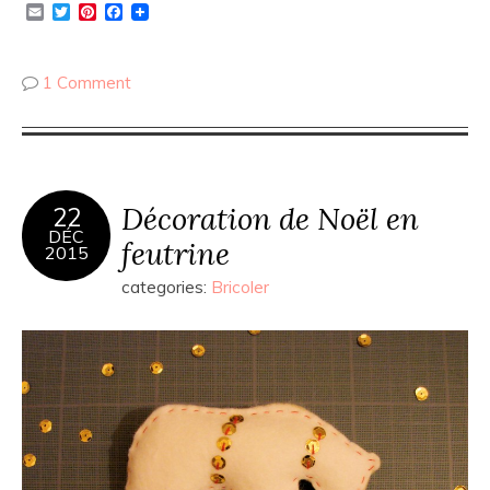
Email
Twitter
Pinterest
Facebook
1 Comment
Décoration de Noël en
22
DÉC
feutrine
2015
categories:
Bricoler