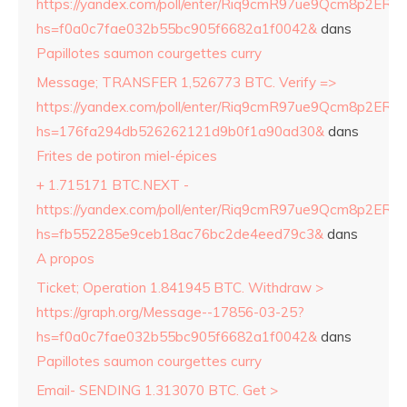
https://yandex.com/poll/enter/Riq9cmR97ue9Qcm8p2ERZ
hs=f0a0c7fae032b55bc905f6682a1f0042&
dans
Papillotes saumon courgettes curry
Message; TRANSFER 1,526773 BTC. Verify =>
https://yandex.com/poll/enter/Riq9cmR97ue9Qcm8p2ERZ
hs=176fa294db526262121d9b0f1a90ad30&
dans
Frites de potiron miel-épices
+ 1.715171 BTC.NEXT -
https://yandex.com/poll/enter/Riq9cmR97ue9Qcm8p2ERZ
hs=fb552285e9ceb18ac76bc2de4eed79c3&
dans
A propos
Ticket; Operation 1.841945 BTC. Withdraw >
https://graph.org/Message--17856-03-25?
hs=f0a0c7fae032b55bc905f6682a1f0042&
dans
Papillotes saumon courgettes curry
Email- SENDING 1.313070 BTC. Get >