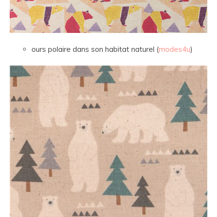
ours polaire dans son habitat naturel (
mode
s4u
)