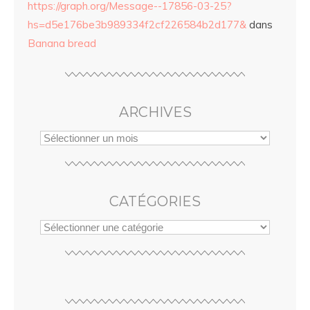
https://graph.org/Message--17856-03-25?
hs=d5e176be3b989334f2cf226584b2d177&
dans
Banana bread
ARCHIVES
CATÉGORIES