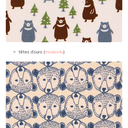
têtes d’ours (
modes4u
)