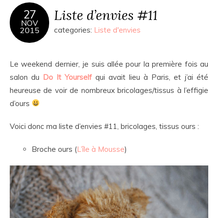
Liste d’envies #11
27
NOV
2015
categories:
Liste d'envies
Le weekend dernier, je suis allée pour la première fois au
salon du
Do It Yourself
qui avait lieu à Paris, et j’ai été
heureuse de voir de nombreux bricolages/tissus à l’effigie
d’ours
Voici donc ma liste d’envies #11, bricolages, tissus ours :
Broche ours (
L’île à Mousse
)