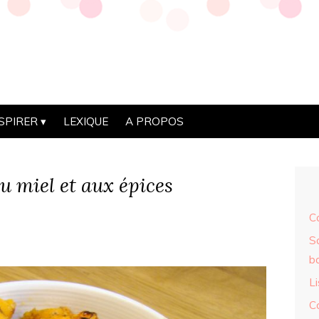
NSPIRER
LEXIQUE
A PROPOS
u miel et aux épices
Co
Sa
b
Li
C