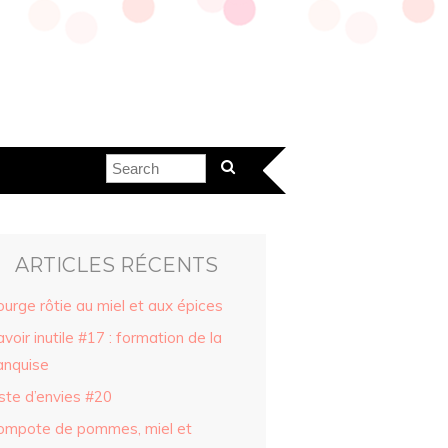
ARTICLES RÉCENTS
urge rôtie au miel et aux épices
voir inutile #17 : formation de la
anquise
ste d’envies #20
ompote de pommes, miel et