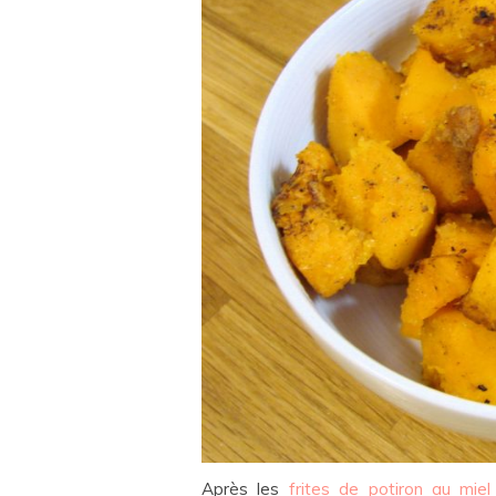
Après les
frites de potiron au mie