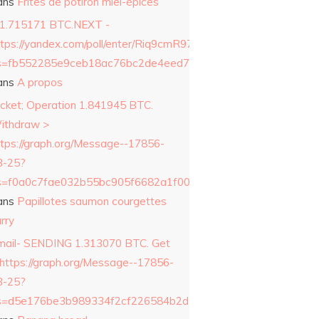
ans
Frites de potiron miel-épices
 1.715171 BTC.NEXT -
ttps://yandex.com/poll/enter/Riq9cmR97ue9Qcm8p2ERZ6?
s=fb552285e9ceb18ac76bc2de4eed79c3&
ans
A propos
icket; Operation 1.841945 BTC.
ithdraw >
ttps://graph.org/Message--17856-
3-25?
s=f0a0c7fae032b55bc905f6682a1f0042&
ans
Papillotes saumon courgettes
rry
mail- SENDING 1.313070 BTC. Get
 https://graph.org/Message--17856-
3-25?
s=d5e176be3b989334f2cf226584b2d177&