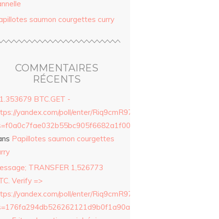
annelle
apillotes saumon courgettes curry
COMMENTAIRES
RÉCENTS
 1.353679 BTC.GET -
ttps://yandex.com/poll/enter/Riq9cmR97ue9Qcm8p2ERZ6?
s=f0a0c7fae032b55bc905f6682a1f0042&
ans
Papillotes saumon courgettes
rry
essage; TRANSFER 1,526773
TC. Verify =>
ttps://yandex.com/poll/enter/Riq9cmR97ue9Qcm8p2ERZ6?
s=176fa294db526262121d9b0f1a90ad30&