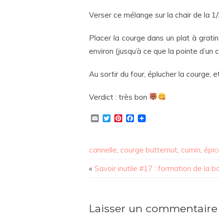
Verser ce mélange sur la chair de la 1
Placer la courge dans un plat à gratin
environ (jusqu’à ce que la pointe d’un 
Au sortir du four, éplucher la courge, e
Verdict : très bon
Email
Twitter
Pinterest
Facebook
cannelle
,
courge butternut
,
cumin
,
épic
«
Savoir inutile #17 : formation de la 
Laisser un commentaire