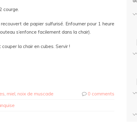
d
/2 courge.
 recouvert de papier sulfurisé. Enfourner pour 1 heure
couteau s’enfonce facilement dans la chair).
t couper la chair en cubes. Servir !
es
,
miel
,
noix de muscade
0 comments
banquise