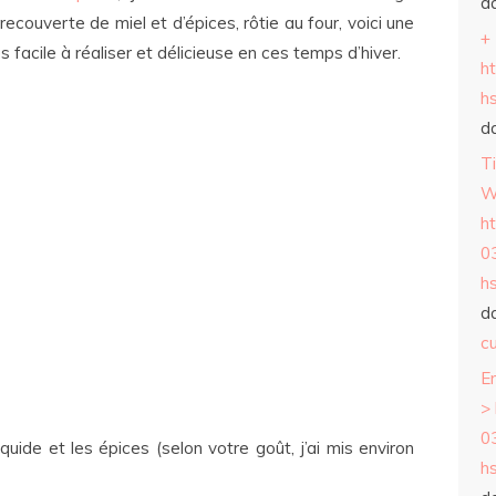
d
recouverte de miel et d’épices, rôtie au four, voici une
+
 facile à réaliser et délicieuse en ces temps d’hiver.
h
h
d
T
W
h
0
h
d
cu
E
>
0
liquide et les épices (selon votre goût, j’ai mis environ
h