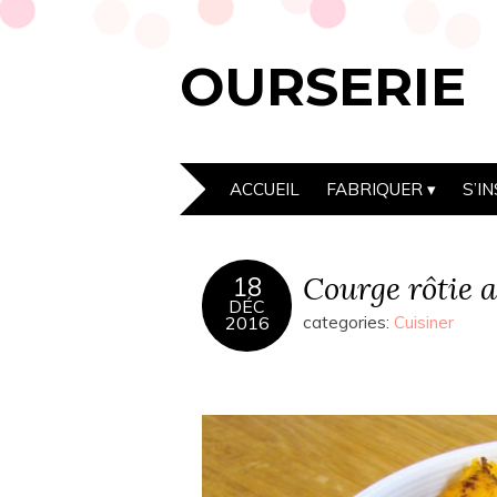
OURSERIE
ACCUEIL
FABRIQUER
S’I
Courge rôtie a
18
DÉC
2016
categories:
Cuisiner