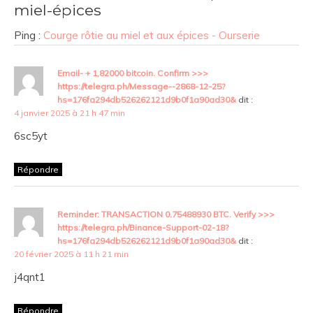
miel-épices
Ping :
Courge rôtie au miel et aux épices - Ourserie
Email- + 1,82000 bitcoin. Confirm >>>
https://telegra.ph/Message--2868-12-25?
hs=176fa294db526262121d9b0f1a90ad30&
dit :
4 janvier 2025 à 21 h 47 min
6sc5yt
Répondre
Reminder: TRANSACTION 0.75488930 BTC. Verify >>>
https://telegra.ph/Binance-Support-02-18?
hs=176fa294db526262121d9b0f1a90ad30&
dit :
20 février 2025 à 11 h 21 min
j4qnt1
Répondre