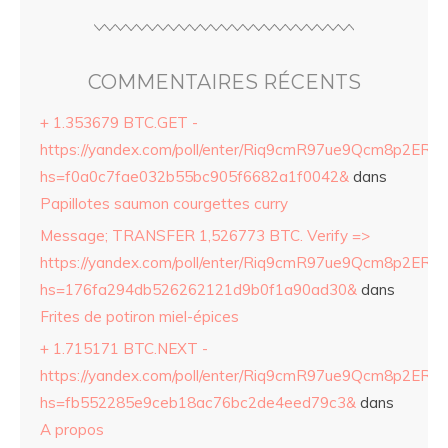
COMMENTAIRES RÉCENTS
+ 1.353679 BTC.GET -
https://yandex.com/poll/enter/Riq9cmR97ue9Qcm8p2ERZ
hs=f0a0c7fae032b55bc905f6682a1f0042&
dans
Papillotes saumon courgettes curry
Message; TRANSFER 1,526773 BTC. Verify =>
https://yandex.com/poll/enter/Riq9cmR97ue9Qcm8p2ERZ
hs=176fa294db526262121d9b0f1a90ad30&
dans
Frites de potiron miel-épices
+ 1.715171 BTC.NEXT -
https://yandex.com/poll/enter/Riq9cmR97ue9Qcm8p2ERZ
hs=fb552285e9ceb18ac76bc2de4eed79c3&
dans
A propos