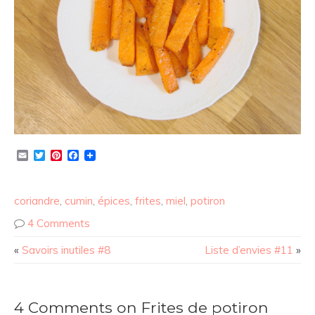
Email
Twitter
Pinterest
Facebook
coriandre
,
cumin
,
épices
,
frites
,
miel
,
potiron
4 Comments
«
Savoirs inutiles #8
Liste d’envies #11
»
4 Comments on Frites de potiron