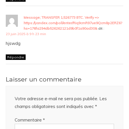
Message; TRANSFER 1,526773 BTC. Verify =>
https://yandex.com/poll/enter/Riq9cmR97ue9Qcm8p2ERZ6?
hs=176fa294db526262121d9b0f1a90ad30&
dit :
23 juin 2025 à 9 h 23 min
hjswdg
Répondre
Laisser un commentaire
Votre adresse e-mail ne sera pas publiée.
Les
champs obligatoires sont indiqués avec
*
Commentaire
*