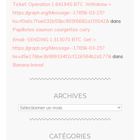
Ticket; Operation 1.841945 BTC. Withdraw >
https://graph.org/Message--17856-03-25?
hs=f0a0c7fae032b55bc905f6682a1f0042&
dans
Papillotes saumon courgettes curry
Email- SENDING 1.313070 BTC. Get >
https://graph.org/Message--17856-03-25?
hs=d5e176be3b989334f2cf226584b2d177&
dans
Banana bread
ARCHIVES
CATÉGORIES