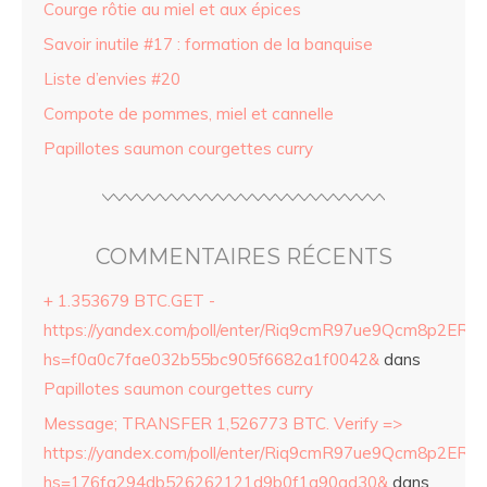
Courge rôtie au miel et aux épices
Savoir inutile #17 : formation de la banquise
Liste d’envies #20
Compote de pommes, miel et cannelle
Papillotes saumon courgettes curry
COMMENTAIRES RÉCENTS
+ 1.353679 BTC.GET -
https://yandex.com/poll/enter/Riq9cmR97ue9Qcm8p2ERZ
hs=f0a0c7fae032b55bc905f6682a1f0042&
dans
Papillotes saumon courgettes curry
Message; TRANSFER 1,526773 BTC. Verify =>
https://yandex.com/poll/enter/Riq9cmR97ue9Qcm8p2ERZ
hs=176fa294db526262121d9b0f1a90ad30&
dans