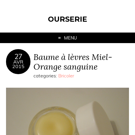
OURSERIE
MENU
Baume à lèvres Miel-
27
AVR
Orange sanguine
2015
categories:
Bricoler