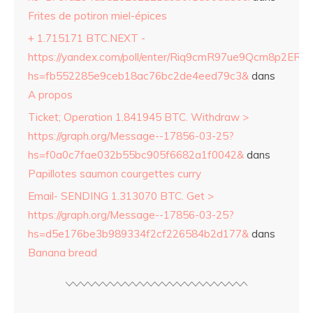
Frites de potiron miel-épices
+ 1.715171 BTC.NEXT -
https://yandex.com/poll/enter/Riq9cmR97ue9Qcm8p2ERZ
hs=fb552285e9ceb18ac76bc2de4eed79c3&
dans
A propos
Ticket; Operation 1.841945 BTC. Withdraw >
https://graph.org/Message--17856-03-25?
hs=f0a0c7fae032b55bc905f6682a1f0042&
dans
Papillotes saumon courgettes curry
Email- SENDING 1.313070 BTC. Get >
https://graph.org/Message--17856-03-25?
hs=d5e176be3b989334f2cf226584b2d177&
dans
Banana bread