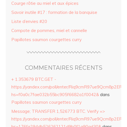
Courge rôtie au miel et aux épices
Savoir inutile #17 : formation de la banquise
Liste d’envies #20
Compote de pommes, miel et cannelle
Papillotes saumon courgettes curry
COMMENTAIRES RÉCENTS
+ 1.353679 BTC.GET -
https://yandex.com/poll/enter/Riq9cmR97ue9Qcm8p2ERZ
hs=f0a0c7fae032b55bc905f6682a1f0042&
dans
Papillotes saumon courgettes curry
Message; TRANSFER 1,526773 BTC. Verify =>
https://yandex.com/poll/enter/Riq9cmR97ue9Qcm8p2ERZ
hs=176fa294db526262121d9b0f1a90ad30&
dans