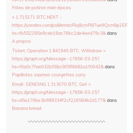
Frites de potiron miel-épices
+ 1.715171 BTC.NEXT -
https://yandex.com/poll/enter/Riq9cmR97ue9Qcm8p2ERZ
hs=fb552285e9ceb18ac76bc2de4eed79c3&
dans
A propos
Ticket; Operation 1.841945 BTC. Withdraw >
https://graph.org/Message--17856-03-25?
hs=f0a0c7fae032b55bc905f6682a1f0042&
dans
Papillotes saumon courgettes curry
Email- SENDING 1.313070 BTC. Get >
https://graph.org/Message--17856-03-25?
hs=d5e176be3b989334f2cf226584b2d177&
dans
Banana bread