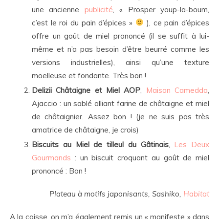
une ancienne
publicité
, « Prosper youp-la-boum,
c’est le roi du pain d’épices »
), ce pain d’épices
offre un goût de miel prononcé (il se suffit à lui-
même et n’a pas besoin d’être beurré comme les
versions industrielles), ainsi qu’une texture
moelleuse et fondante. Très bon !
Delizii Châtaigne et Miel AOP
,
Maison Camedda
,
Ajaccio : un sablé alliant farine de châtaigne et miel
de châtaignier. Assez bon ! (je ne suis pas très
amatrice de châtaigne, je crois)
Biscuits au Miel de tilleul du Gâtinais
,
Les Deux
Gourmands
: un biscuit croquant au goût de miel
prononcé : Bon !
Plateau à motifs japonisants, Sashiko,
Habitat
A la caisse, on m’a également remis un « manifeste » dans