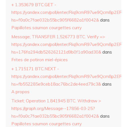
+ 1.353679 BTC.GET -
https://yandex.com/poll/enter/Riq9cmR97ue9Qcm8p2ERZ
hs=f0a0c7fae032b55bc905f6682a1f0042&
dans
Papillotes saumon courgettes curry
Message; TRANSFER 1,526773 BTC. Verify =>
https://yandex.com/poll/enter/Riq9cmR97ue9Qcm8p2ERZ
hs=176fa294db526262121d9b0f1a90ad30&
dans
Frites de potiron miel-épices
+ 1.715171 BTC.NEXT -
https://yandex.com/poll/enter/Riq9cmR97ue9Qcm8p2ERZ
hs=fb552285e9ceb18ac76bc2de4eed79c3&
dans
A propos
Ticket; Operation 1.841945 BTC. Withdraw >
https://graph.org/Message--17856-03-25?
hs=f0a0c7fae032b55bc905f6682a1f0042&
dans
Papillotes saumon courgettes curry