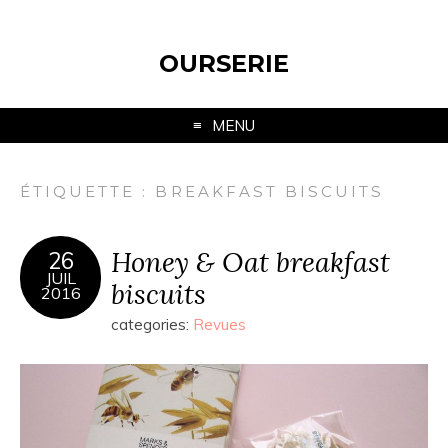
OURSERIE
MENU
ÉTIQUETTE :
BREAKFAST BISCUITS
Honey & Oat breakfast
26
JUIL
biscuits
2016
categories:
Revues