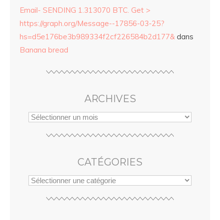
Email- SENDING 1.313070 BTC. Get >
https://graph.org/Message--17856-03-25?
hs=d5e176be3b989334f2cf226584b2d177&
dans
Banana bread
ARCHIVES
CATÉGORIES