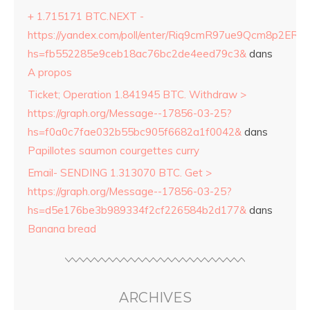
+ 1.715171 BTC.NEXT -
https://yandex.com/poll/enter/Riq9cmR97ue9Qcm8p2ERZ
hs=fb552285e9ceb18ac76bc2de4eed79c3&
dans
A propos
Ticket; Operation 1.841945 BTC. Withdraw >
https://graph.org/Message--17856-03-25?
hs=f0a0c7fae032b55bc905f6682a1f0042&
dans
Papillotes saumon courgettes curry
Email- SENDING 1.313070 BTC. Get >
https://graph.org/Message--17856-03-25?
hs=d5e176be3b989334f2cf226584b2d177&
dans
Banana bread
ARCHIVES