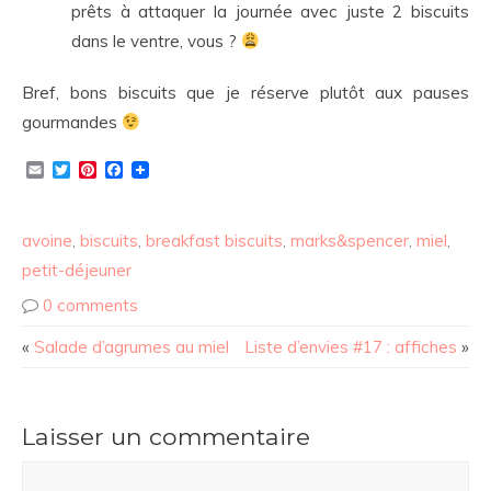
prêts à attaquer la journée avec juste 2 biscuits
dans le ventre, vous ?
Bref, bons biscuits que je réserve plutôt aux pauses
gourmandes
Email
Twitter
Pinterest
Facebook
avoine
,
biscuits
,
breakfast biscuits
,
marks&spencer
,
miel
,
petit-déjeuner
0 comments
«
Salade d’agrumes au miel
Liste d’envies #17 : affiches
»
Laisser un commentaire