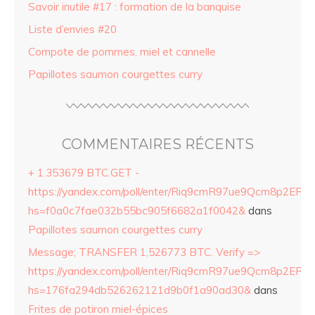
Savoir inutile #17 : formation de la banquise
Liste d’envies #20
Compote de pommes, miel et cannelle
Papillotes saumon courgettes curry
COMMENTAIRES RÉCENTS
+ 1.353679 BTC.GET -
https://yandex.com/poll/enter/Riq9cmR97ue9Qcm8p2ERZ
hs=f0a0c7fae032b55bc905f6682a1f0042&
dans
Papillotes saumon courgettes curry
Message; TRANSFER 1,526773 BTC. Verify =>
https://yandex.com/poll/enter/Riq9cmR97ue9Qcm8p2ERZ
hs=176fa294db526262121d9b0f1a90ad30&
dans
Frites de potiron miel-épices