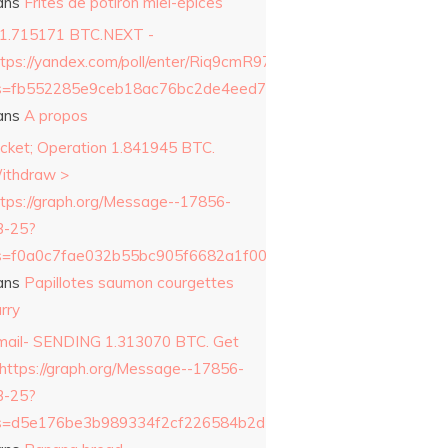
ans
Frites de potiron miel-épices
 1.715171 BTC.NEXT -
ttps://yandex.com/poll/enter/Riq9cmR97ue9Qcm8p2ERZ6?
s=fb552285e9ceb18ac76bc2de4eed79c3&
ans
A propos
icket; Operation 1.841945 BTC.
ithdraw >
ttps://graph.org/Message--17856-
3-25?
s=f0a0c7fae032b55bc905f6682a1f0042&
ans
Papillotes saumon courgettes
rry
mail- SENDING 1.313070 BTC. Get
 https://graph.org/Message--17856-
3-25?
s=d5e176be3b989334f2cf226584b2d177&