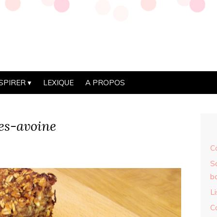
NSPIRER
LEXIQUE
A PROPOS
es-avoine
Co
Sa
b
Li
C