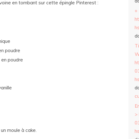
d
voine en tombant sur cette épingle Pinterest :
+
h
h
d
mique
T
 en poudre
W
e en poudre
h
0
h
anille
d
cu
E
>
0
 un moule à cake.
h