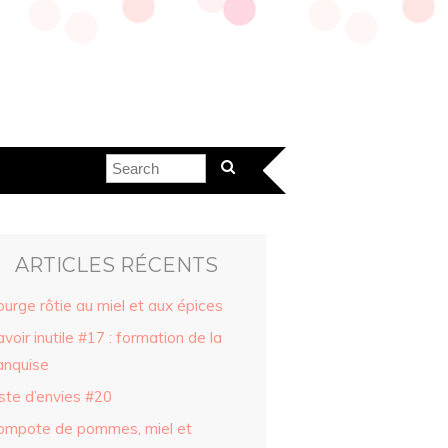
ARTICLES RÉCENTS
urge rôtie au miel et aux épices
voir inutile #17 : formation de la
anquise
ste d’envies #20
ompote de pommes, miel et