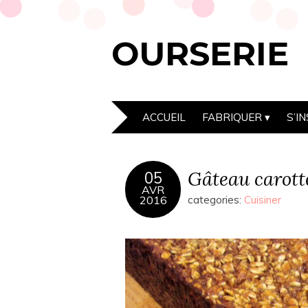
OURSERIE
ACCUEIL
FABRIQUER
S’I
Gâteau carott
05
AVR
2016
categories:
Cuisiner