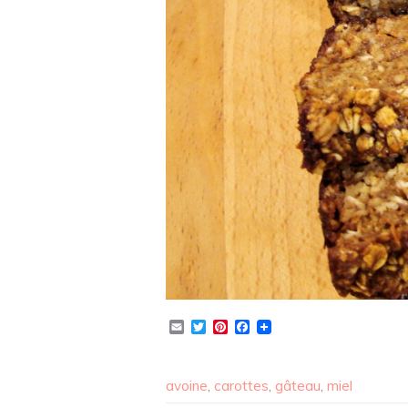
Email
Twitter
Pinterest
Facebook
avoine
,
carottes
,
gâteau
,
miel