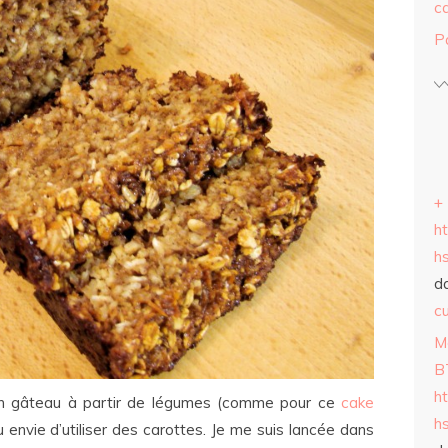
c
P
+
h
h
d
cu
M
B
h
e un gâteau à partir de légumes (comme pour ce
cake
h
 eu envie d’utiliser des carottes. Je me suis lancée dans