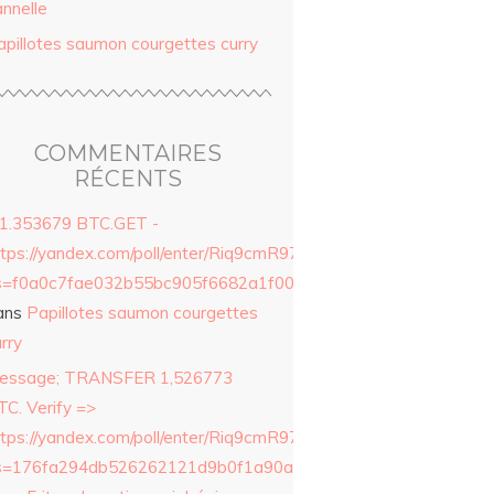
annelle
apillotes saumon courgettes curry
COMMENTAIRES
RÉCENTS
 1.353679 BTC.GET -
ttps://yandex.com/poll/enter/Riq9cmR97ue9Qcm8p2ERZ6?
s=f0a0c7fae032b55bc905f6682a1f0042&
ans
Papillotes saumon courgettes
rry
essage; TRANSFER 1,526773
TC. Verify =>
ttps://yandex.com/poll/enter/Riq9cmR97ue9Qcm8p2ERZ6?
s=176fa294db526262121d9b0f1a90ad30&