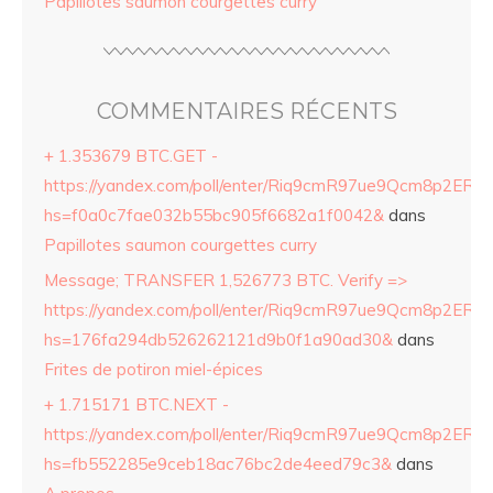
Papillotes saumon courgettes curry
COMMENTAIRES RÉCENTS
+ 1.353679 BTC.GET -
https://yandex.com/poll/enter/Riq9cmR97ue9Qcm8p2ERZ
hs=f0a0c7fae032b55bc905f6682a1f0042&
dans
Papillotes saumon courgettes curry
Message; TRANSFER 1,526773 BTC. Verify =>
https://yandex.com/poll/enter/Riq9cmR97ue9Qcm8p2ERZ
hs=176fa294db526262121d9b0f1a90ad30&
dans
Frites de potiron miel-épices
+ 1.715171 BTC.NEXT -
https://yandex.com/poll/enter/Riq9cmR97ue9Qcm8p2ERZ
hs=fb552285e9ceb18ac76bc2de4eed79c3&
dans