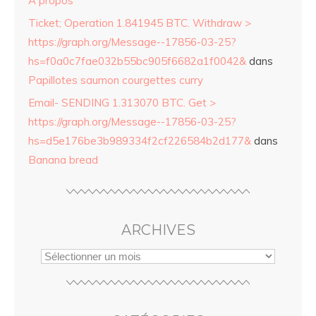
A propos
Ticket; Operation 1.841945 BTC. Withdraw >
https://graph.org/Message--17856-03-25?
hs=f0a0c7fae032b55bc905f6682a1f0042&
dans
Papillotes saumon courgettes curry
Email- SENDING 1.313070 BTC. Get >
https://graph.org/Message--17856-03-25?
hs=d5e176be3b989334f2cf226584b2d177&
dans
Banana bread
ARCHIVES