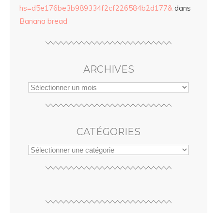
hs=d5e176be3b989334f2cf226584b2d177&
dans
Banana bread
ARCHIVES
CATÉGORIES