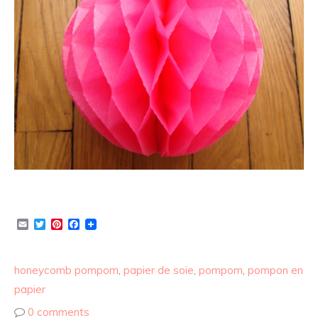
Email
Twitter
Pinterest
Facebook
honeycomb pompom
,
papier de soie
,
pompom
,
pompon en
papier
0 comments