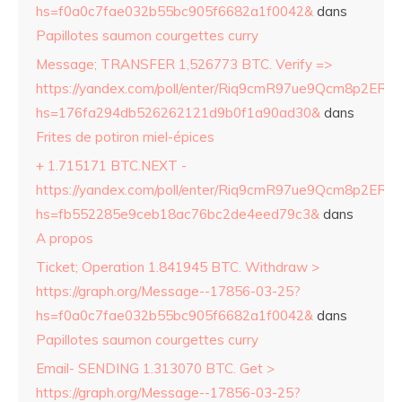
hs=f0a0c7fae032b55bc905f6682a1f0042&
dans
Papillotes saumon courgettes curry
Message; TRANSFER 1,526773 BTC. Verify =>
https://yandex.com/poll/enter/Riq9cmR97ue9Qcm8p2ERZ
hs=176fa294db526262121d9b0f1a90ad30&
dans
Frites de potiron miel-épices
+ 1.715171 BTC.NEXT -
https://yandex.com/poll/enter/Riq9cmR97ue9Qcm8p2ERZ
hs=fb552285e9ceb18ac76bc2de4eed79c3&
dans
A propos
Ticket; Operation 1.841945 BTC. Withdraw >
https://graph.org/Message--17856-03-25?
hs=f0a0c7fae032b55bc905f6682a1f0042&
dans
Papillotes saumon courgettes curry
Email- SENDING 1.313070 BTC. Get >
https://graph.org/Message--17856-03-25?