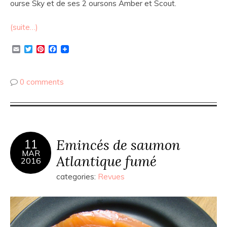
ourse Sky et de ses 2 oursons Amber et Scout.
(suite…)
Email
Twitter
Pinterest
Facebook
0 comments
Emincés de saumon
11
MAR
Atlantique fumé
2016
categories:
Revues