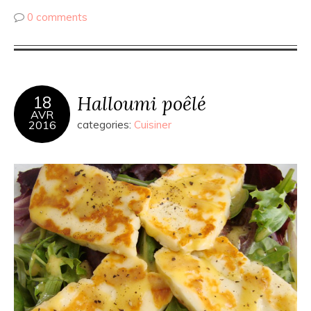
0 comments
Halloumi poêlé
18
AVR
2016
categories:
Cuisiner