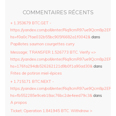
COMMENTAIRES RÉCENTS
+ 1.353679 BTC.GET -
https://yandex.com/poll/enter/Riq9cmR97ue9Qcm8p2ERZ
hs=f0a0c7fae032b55bc905f6682a1f0042&
dans
Papillotes saumon courgettes curry
Message; TRANSFER 1,526773 BTC. Verify =>
https://yandex.com/poll/enter/Riq9cmR97ue9Qcm8p2ERZ
hs=176fa294db526262121d9b0f1a90ad30&
dans
Frites de potiron miel-épices
+ 1.715171 BTC.NEXT -
https://yandex.com/poll/enter/Riq9cmR97ue9Qcm8p2ERZ
hs=fb552285e9ceb18ac76bc2de4eed79c3&
dans
A propos
Ticket; Operation 1.841945 BTC. Withdraw >