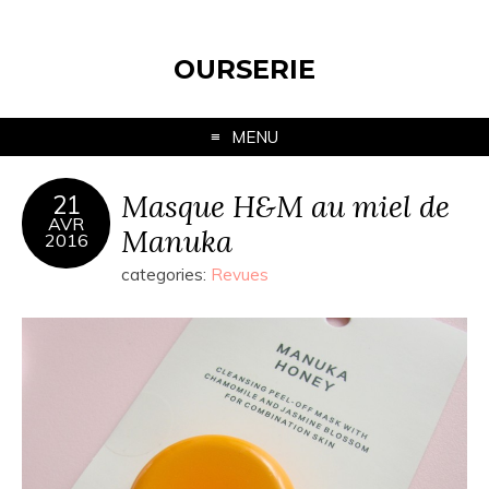
OURSERIE
MENU
Masque H&M au miel de
21
AVR
Manuka
2016
categories:
Revues