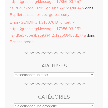
https://graph.org/Message--17856-03-25?
hs=f0a0c7fae032b55bc905f6682a1f0042&
dans
Papillotes saumon courgettes curry
Email- SENDING 1.313070 BTC. Get >
https://graph.org/Message--17856-03-25?
hs=d5e176be3b989334f2cf226584b2d177&
dans
Banana bread
ARCHIVES
CATÉGORIES